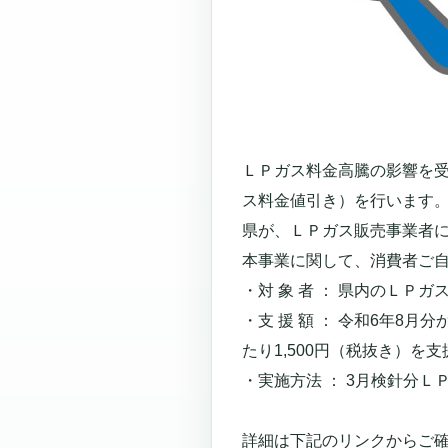
ＬＰガス料金高騰の影響を
ス料金値引き）を行います
県が、ＬＰガス販売事業者
本事業に関して、消費者ご
・対 象 者 ： 県内のＬＰ
・支 援 額 ： 令和6年8
たり1,500円（税抜き）を支
・実施方法 ： 3月検針分Ｌ
詳細は下記のリンクからご