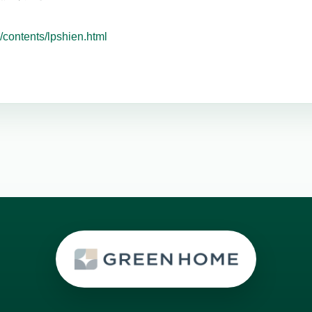
p/contents/lpshien.html