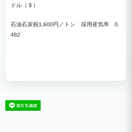
ドル（＄）
石油石炭税1,600円／トン 採用産気率 0.
482