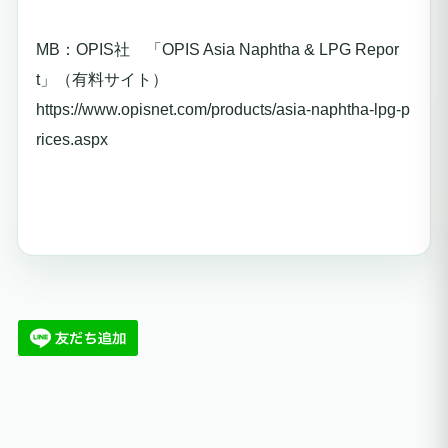
MB：OPIS社 「OPIS Asia Naphtha & LPG Repor
t」（有料サイト）
https://www.opisnet.com/products/asia-naphtha-lpg-p
rices.aspx