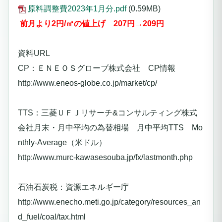
原料調整費2023年1月分.pdf
(0.59MB)
前月より2円/㎥の値上げ 2
07
円→209円
資料URL
CP：ＥＮＥＯＳグローブ株式会社 CP情報
http://www.eneos-globe.co.jp/market/cp/
TTS：三菱ＵＦＪリサーチ&コンサルティング株式
会社月末・月中平均の為替相場 月中平均TTS Mo
nthly-Average（米ドル）
http://www.murc-kawasesouba.jp/fx/lastmonth.php
石油石炭税：資源エネルギー庁
http://www.enecho.meti.go.jp/category/resources_an
d_fuel/coal/tax.html