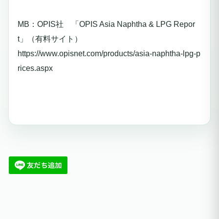
MB：OPIS社 「OPIS Asia Naphtha & LPG Repor
t」（有料サイト）
https://www.opisnet.com/products/asia-naphtha-lpg-p
rices.aspx