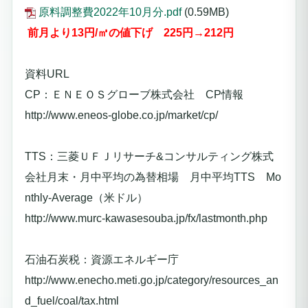
原料調整費2022年10月分.pdf
(0.59MB)
前月より13
円/㎥の値下げ
225
円→212円
資料URL
CP：ＥＮＥＯＳグローブ株式会社 CP情報
http://www.eneos-globe.co.jp/market/cp/
TTS：三菱ＵＦＪリサーチ&コンサルティング株式
会社月末・月中平均の為替相場 月中平均TTS Mo
nthly-Average（米ドル）
http://www.murc-kawasesouba.jp/fx/lastmonth.php
石油石炭税：資源エネルギー庁
http://www.enecho.meti.go.jp/category/resources_an
d_fuel/coal/tax.html