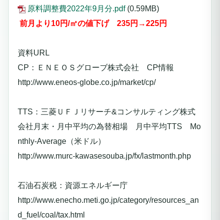
原料調整費2022年9月分.pdf
(0.59MB)
前月より10
円/㎥の値下げ
235
円→225円
資料URL
CP：ＥＮＥＯＳグローブ株式会社 CP情報
http://www.eneos-globe.co.jp/market/cp/
TTS：三菱ＵＦＪリサーチ&コンサルティング株式
会社月末・月中平均の為替相場 月中平均TTS Mo
nthly-Average（米ドル）
http://www.murc-kawasesouba.jp/fx/lastmonth.php
石油石炭税：資源エネルギー庁
http://www.enecho.meti.go.jp/category/resources_an
d_fuel/coal/tax.html