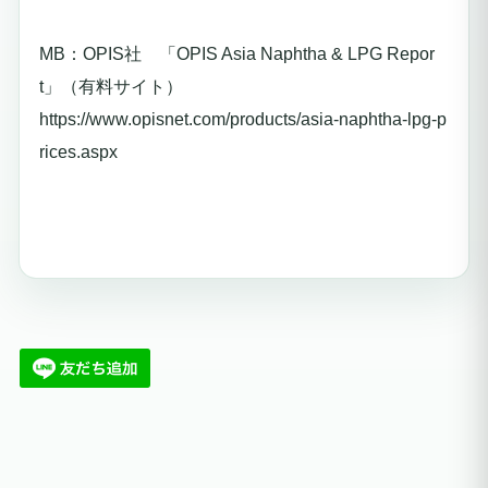
MB：OPIS社 「OPIS Asia Naphtha & LPG Repor
t」（有料サイト）
https://www.opisnet.com/products/asia-naphtha-lpg-p
rices.aspx