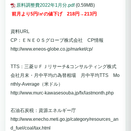
原料調整費2022年1月分.pdf
(0.59MB)
前月より5
円/㎥の値下げ
218
円→213円
資料URL
CP：ＥＮＥＯＳグローブ株式会社 CP情報
http://www.eneos-globe.co.jp/market/cp/
TTS：三菱ＵＦＪリサーチ&コンサルティング株式
会社月末・月中平均の為替相場 月中平均TTS Mo
nthly-Average（米ドル）
http://www.murc-kawasesouba.jp/fx/lastmonth.php
石油石炭税：資源エネルギー庁
http://www.enecho.meti.go.jp/category/resources_an
d_fuel/coal/tax.html