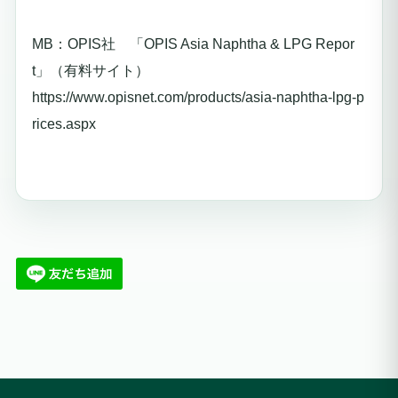
MB：OPIS社 「OPIS Asia Naphtha & LPG Repor
t」（有料サイト）
https://www.opisnet.com/products/asia-naphtha-lpg-p
rices.aspx