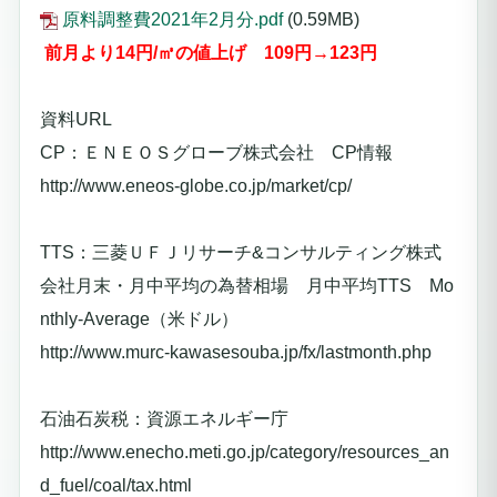
原料調整費2021年2月分.pdf
(0.59MB)
前月より14
円/㎥の値上げ 109
円→123円
資料URL
CP：ＥＮＥＯＳグローブ株式会社 CP情報
http://www.eneos-globe.co.jp/market/cp/
TTS：三菱ＵＦＪリサーチ&コンサルティング株式
会社月末・月中平均の為替相場 月中平均TTS Mo
nthly-Average（米ドル）
http://www.murc-kawasesouba.jp/fx/lastmonth.php
石油石炭税：資源エネルギー庁
http://www.enecho.meti.go.jp/category/resources_an
d_fuel/coal/tax.html