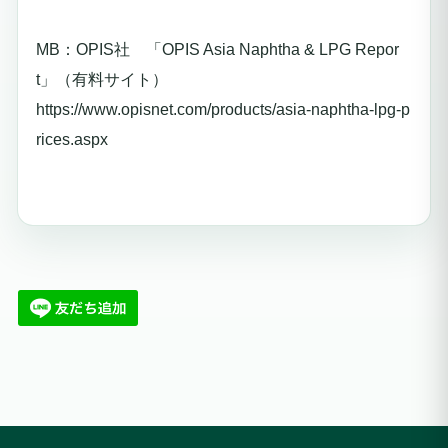
MB：OPIS社 「OPIS Asia Naphtha & LPG Repor
t」（有料サイト）
https://www.opisnet.com/products/asia-naphtha-lpg-p
rices.aspx