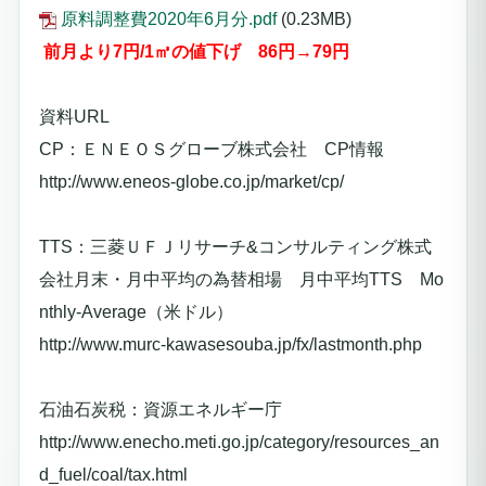
原料調整費2020年6月分.pdf
(0.23MB)
前月より7
円/1㎥の値下げ 86円→79円
資料URL
CP：ＥＮＥＯＳグローブ株式会社 CP情報
http://www.eneos-globe.co.jp/market/cp/
TTS：三菱ＵＦＪリサーチ&コンサルティング株式
会社月末・月中平均の為替相場 月中平均TTS Mo
nthly-Average（米ドル）
http://www.murc-kawasesouba.jp/fx/lastmonth.php
石油石炭税：資源エネルギー庁
http://www.enecho.meti.go.jp/category/resources_an
d_fuel/coal/tax.html