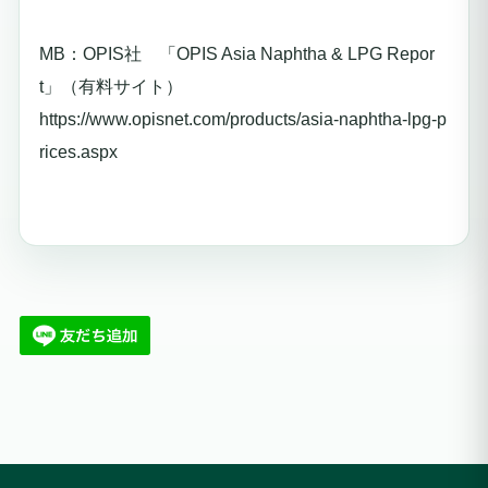
MB：OPIS社 「OPIS Asia Naphtha & LPG Repor
t」（有料サイト）
https://www.opisnet.com/products/asia-naphtha-lpg-p
rices.aspx