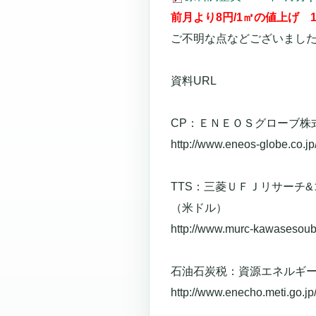
前月より8円/1㎥の値上げ 1
ご不明な点などございまし
資料URL
CP：ＥＮＥＯＳグローブ株
http://www.eneos-globe.co.jp
TTS：三菱ＵＦＪリサーチ&コ
（米ドル）
http://www.murc-kawasesouba
石油石炭税：資源エネルギ
http://www.enecho.meti.go.jp