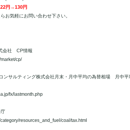
22円→130円
たらお気軽にお問い合わせ下さい。
式会社 CP情報
/market/cp/
ンサルティング株式会社月末・月中平均の為替相場 月中平均TTS M
.jp/fx/lastmonth.php
ー庁
/category/resources_and_fuel/coal/tax.html