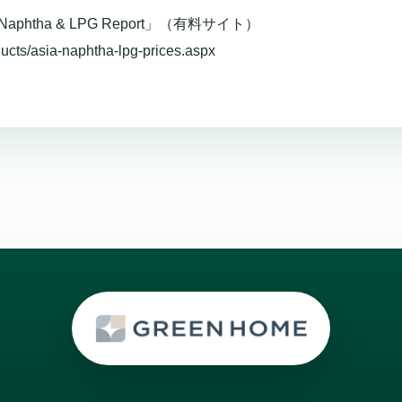
 Naphtha & LPG Report」（有料サイト）
ucts/asia-naphtha-lpg-prices.aspx