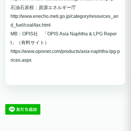
石油石炭税：資源エネルギー庁
http://www.enecho.meti.go.jp/category/resources_an
d_fuel/coal/tax.html
MB：OPIS社 「OPIS Asia Naphtha & LPG Repor
t」（有料サイト）
https://www.opisnet.com/products/asia-naphtha-lpg-p
rices.aspx