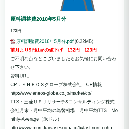
原料調整費2018年5月分
123円
原料調整費2018年5月分.pdf
(0.22MB)
前月より9円/1㎥の値下げ 132円→
123
円
ご不明な点などございましたらお気軽にお問い合わ
せ下さい。
資料URL
CP：ＥＮＥＯＳグローブ株式会社 CP情報
http://www.eneos-globe.co.jp/market/cp/
TTS：三菱ＵＦＪリサーチ&コンサルティング株式
会社月末・月中平均の為替相場 月中平均TTS Mo
nthly-Average（米ドル）
http://www.murc-kawasesouba.jp/fx/lastmonth.php