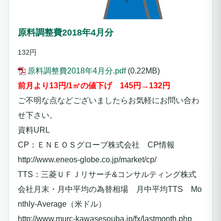
原料調整費2018年4月分
132円
原料調整費2018年4月分.pdf
(0.22MB)
前月より13円/1㎥の値下げ 145円→
132
円
ご不明な点などございましたらお気軽にお問い合わ
せ下さい。
資料URL
CP：ＥＮＥＯＳグローブ株式会社 CP情報
http://www.eneos-globe.co.jp/market/cp/
TTS：三菱ＵＦＪリサーチ&コンサルティング株式
会社月末・月中平均の為替相場 月中平均TTS Mo
nthly-Average（米ドル）
http://www.murc-kawasesouba.jp/fx/lastmonth.php