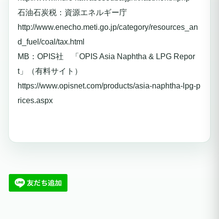
石油石炭税：資源エネルギー庁
http://www.enecho.meti.go.jp/category/resources_an
d_fuel/coal/tax.html
MB：OPIS社 「OPIS Asia Naphtha & LPG Repor
t」（有料サイト）
https://www.opisnet.com/products/asia-naphtha-lpg-p
rices.aspx