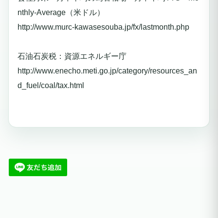
nthly-Average（米ドル）
http://www.murc-kawasesouba.jp/fx/lastmonth.php
石油石炭税：資源エネルギー庁
http://www.enecho.meti.go.jp/category/resources_an
d_fuel/coal/tax.html