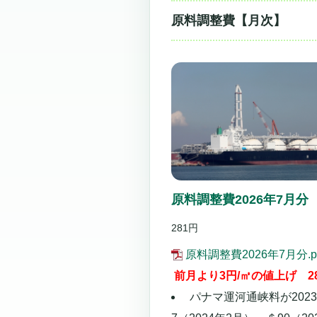
原料調整費【月次】
原料調整費2026年7月分
281円
原料調整費2026年7月分.p
前月より3円/㎥の値上げ 2
パナマ運河通峡料が202