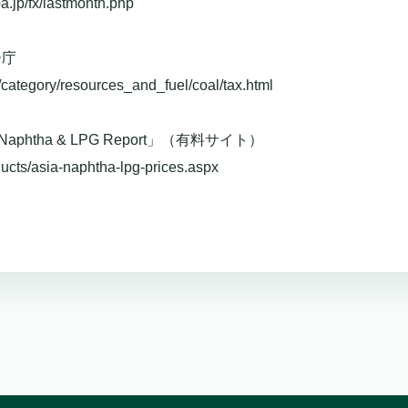
.jp/fx/lastmonth.php
ー庁
/category/resources_and_fuel/coal/tax.html
 Naphtha & LPG Report」（有料サイト）
ucts/asia-naphtha-lpg-prices.aspx