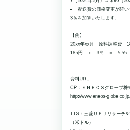
7（2024年2月）→＄90（
配送費の価格変更が続い
3％を加算いたします。
【例】
20xx年xx月 原料調整費 
185円 ｘ 3％ ＝ 5.5
資料URL
CP：ＥＮＥＯＳグローブ株
http://www.eneos-globe.co.jp
TTS：三菱ＵＦＪリサーチ&コ
（米ドル）