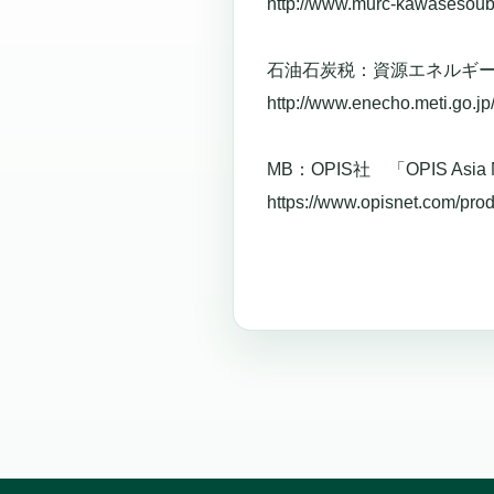
http://www.murc-kawasesouba
石油石炭税：資源エネルギ
http://www.enecho.meti.go.jp
MB：OPIS社 「OPIS Asia
https://www.opisnet.com/prod