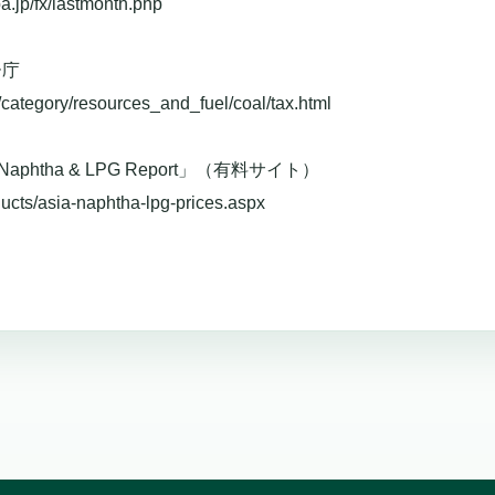
.jp/fx/lastmonth.php
ー庁
/category/resources_and_fuel/coal/tax.html
 Naphtha & LPG Report」（有料サイト）
ucts/asia-naphtha-lpg-prices.aspx