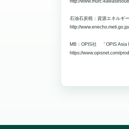
http://www.murc-kawasesouba
石油石炭税：資源エネルギ
http://www.enecho.meti.go.jp
MB：OPIS社 「OPIS Asia
https://www.opisnet.com/prod