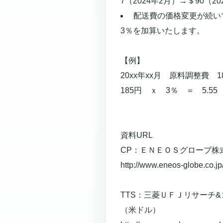
7（2024年2月）→＄90（
配送費の価格変更が続い
3％を加算いたします。
【例】
20xx年xx月 原料調整費 
185円 ｘ 3％ ＝ 5.5
資料URL
CP：ＥＮＥＯＳグローブ株
http://www.eneos-globe.co.jp
TTS：三菱ＵＦＪリサーチ&コ
（米ドル）