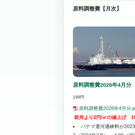
原料調整費【月次】
原料調整費2026年4月分
199円
原料調整費2026年4月分.p
前月より2円/㎥の値上げ 1
パナマ運河通峡料が202