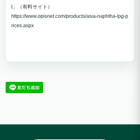
t」（有料サイト）
https://www.opisnet.com/products/asia-naphtha-lpg-p
rices.aspx