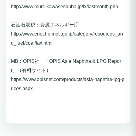
http://www.murc-kawasesouba.jp/fx/lastmonth.php
石油石炭税：資源エネルギー庁
http://www.enecho.meti.go.jp/category/resources_an
d_fuel/coal/tax.html
MB：OPIS社 「OPIS Asia Naphtha & LPG Repor
t」（有料サイト）
https://www.opisnet.com/products/asia-naphtha-lpg-p
rices.aspx